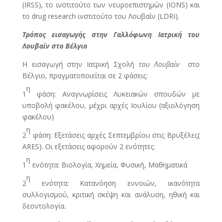
(IRSS), το ινστιτούτο των νευροεπιστημών (IΟNS) και
το drug research ινστιτούτο του Λουβαίν (LDRI).
Τρόπος εισαγωγής στην Γαλλόφωνη Ιατρική του
Λουβαίν στο Βέλγιο
Η εισαγωγή στην Ιατρική Σχολή
του Λουβαίν
στο
Βέλγιο, πραγματοποιείται σε 2 φάσεις:
η
1
φάση: Αναγνωρίσεις Λυκειακών σπουδών με
υποβολή φακέλου, μέχρι αρχές Ιουλίου (αξιολόγηση
φακέλου)
η
2
φάση: Εξετάσεις αρχές Σεπτεμβρίου στις Βρυξέλες(
ΑRES). Οι εξετάσεις αφορούν 2 ενότητες:
η
1
ενότητα: Βιολογία, Χημεία, Φυσική, Μαθηματικά
η
2
ενότητα: Κατανόηση εννοιών, ικανότητα
συλλογισμού, κριτική σκέψη και ανάλυση, ηθική και
δεοντολογία.