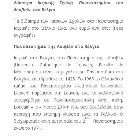
Δίδακτρα Ιατρικής Σχολής Πανεπιστημίου του
Λουβαίν στο Βέλγιο
Τα δίδακτρα των Ιατρικών Σχολών στα Πανεπιστήμια
Ιατρικής στο Βέλγιο είναι 840 ευρώ ανά έτος (Fees
εγγραφής).
Πανεπιστήμιο της Λουβέν στο Βέλγιο
Ιατρική στο Βέλγιο, στο Πανεπιστήμιο της Λουβέν
(Universite Catholique de Louvain, Faculte de
Medicine)που είναι το μεγαλύτερο Πανεπιστήμιο του
Βελγίου και ιδρύθηκε το 1425. Το 1968 το Ολλανδικό
τμήμα του Πανεπιστημίου (Katholieke Universiteit
Leuven) παρέμεινε στη Leuven, ενώ το γαλλόφωνο
μεταφέρθηκε σε Πανεπιστημιούπολη στην πόλη,
Louvain – le – Neuve 20 km Ν.Α. των Βρυξελλών στην
περιοχή που επίσημη γλώσσα είναι τα Γαλλικά. Ο
ου
διαχωρισμός και η αυτονομία του 2
Πανεπιστημίου
έγινε το 1971.