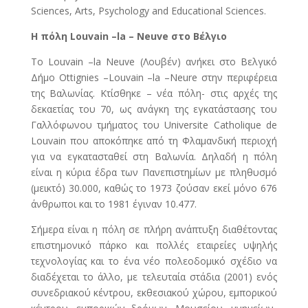
Sciences, Arts, Psychology and Educational Sciences.
Η πόλη
Louvain –
la –
Neuve στο Βέλγιο
Το Louvain –la Neuve (Λουβέν) ανήκει στο Βελγικό
Δήμο Ottignies –Louvain –la –Neure στην περιφέρεια
της Βαλωνίας. Κτίσθηκε – νέα πόλη- στις αρχές της
δεκαετίας του 70, ως ανάγκη της εγκατάστασης του
Γαλλόφωνου τμήματος του Universite Catholique de
Louvain που αποκόπηκε από τη Φλαμανδική περιοχή
για να εγκατασταθεί στη Βαλωνία. Δηλαδή η πόλη
είναι η κύρια έδρα των Πανεπιστημίων με πληθυσμό
(μεικτό) 30.000, καθώς το 1973 ζούσαν εκεί μόνο 676
άνθρωποι και το 1981 έγιναν 10.477.
Σήμερα είναι η πόλη σε πλήρη ανάπτυξη διαθέτοντας
επιστημονικό πάρκο και πολλές εταιρείες υψηλής
τεχνολογίας και το ένα νέο πολεοδομικό σχέδιο να
διαδέχεται το άλλο, με τελευταία στάδια (2001) ενός
συνεδριακού κέντρου, εκθεσιακού χώρου, εμπορικού