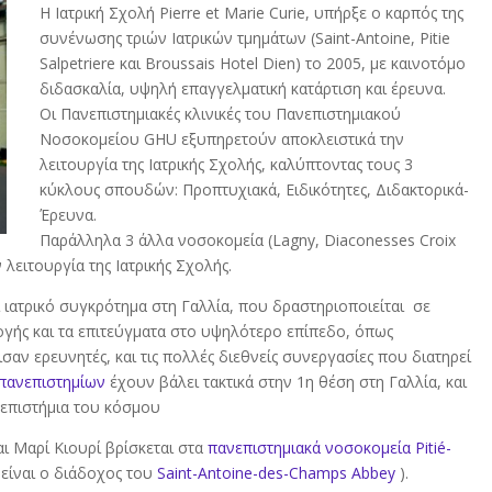
Η Ιατρική Σχολή Pierre et Marie Curie, υπήρξε ο καρπός της
συνένωσης τριών Ιατρικών τμημάτων (Saint-Antoine, Pitie
Salpetriere και Broussais Hotel Dien) το 2005, με καινοτόμο
διδασκαλία, υψηλή επαγγελματική κατάρτιση και έρευνα.
Οι Πανεπιστημιακές κλινικές του Πανεπιστημιακού
Νοσοκομείου GHU εξυπηρετούν αποκλειστικά την
λειτουργία της Ιατρικής Σχολής, καλύπτοντας τους 3
κύκλους σπουδών: Προπτυχιακά, Ειδικότητες, Διδακτορικά-
Έρευνα.
Παράλληλα 3 άλλα νοσοκομεία (Lagny, Diaconesses Croix
 λειτουργία της Ιατρικής Σχολής.
 ιατρικό συγκρότημα στη Γαλλία, που δραστηριοποιείται σε
ογής και τα επιτεύγματα στο υψηλότερο επίπεδο, όπως
αν ερευνητές, και τις πολλές διεθνείς συνεργασίες που διατηρεί
 πανεπιστημίων
έχουν βάλει τακτικά στην 1η θέση στη Γαλλία, και
νεπιστήμια του κόσμου
αι Μαρί Κιουρί βρίσκεται στα
πανεπιστημιακά νοσοκομεία
Pitié-
α είναι ο διάδοχος του
Saint-Antoine-des-Champs Abbey
).