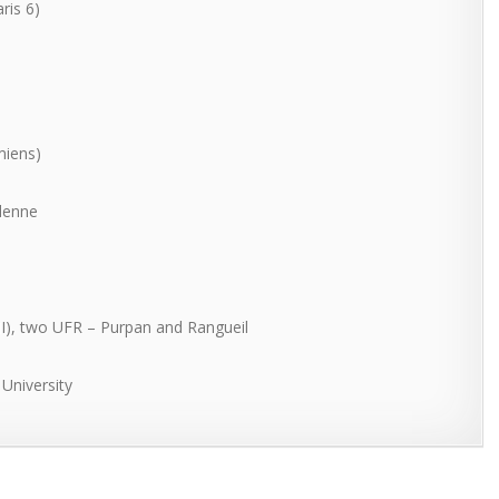
ris 6)
miens)
denne
II), two
UFR
– Purpan and Rangueil
 University