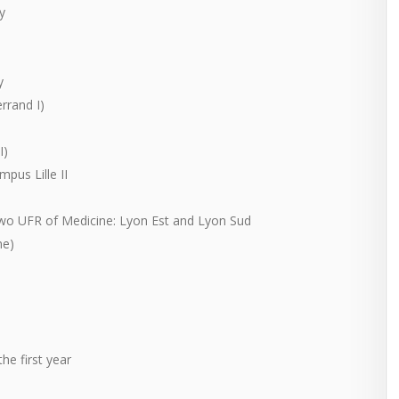
y
y
rrand I)
I)
mpus Lille II
two
UFR
of Medicine: Lyon Est and Lyon Sud
ne)
the first year