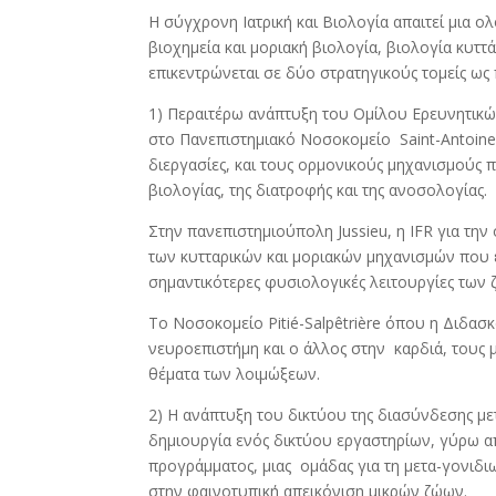
Η σύγχρονη Ιατρική και Βιολογία απαιτεί μια 
βιοχημεία και μοριακή βιολογία, βιολογία κυττ
επικεντρώνεται σε δύο στρατηγικούς τομείς ως 
1) Περαιτέρω ανάπτυξη του Ομίλου Ερευνητικών 
στο Πανεπιστημιακό Νοσοκομείο Saint-Antoine
διεργασίες, και τους ορμονικούς μηχανισμούς π
βιολογίας, της διατροφής και της ανοσολογίας.
Στην πανεπιστημιούπολη Jussieu, η IFR για τη
των κυτταρικών και μοριακών μηχανισμών που 
σημαντικότερες φυσιολογικές λειτουργίες των ζ
Το Νοσοκομείο Pitié-Salpêtrière όπου η Διδασκ
νευροεπιστήμη και ο άλλος στην καρδιά, τους μύ
θέματα των λοιμώξεων.
2) Η ανάπτυξη του δικτύου της διασύνδεσης μεταξ
δημιουργία ενός δικτύου εργαστηρίων, γύρω α
προγράμματος, μιας ομάδας
για τη μετα-γονιδι
στην φαινοτυπική απεικόνιση μικρών ζώων.