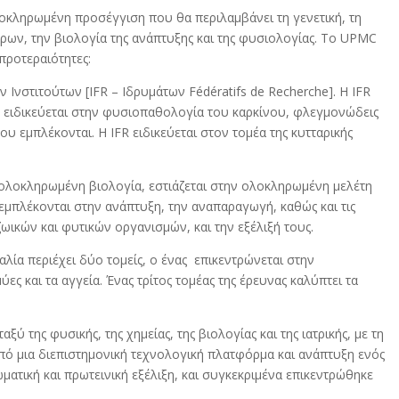
ολοκληρωμένη προσέγγιση που θα περιλαμβάνει τη γενετική, τη
άρων, την βιολογία της ανάπτυξης και της φυσιολογίας. Το UPMC
προτεραιότητες:
Ινστιτούτων [IFR – Ιδρυμάτων Fédératifs de Recherche]. Η IFR
 ειδικεύεται στην φυσιοπαθολογία του καρκίνου, φλεγμονώδεις
ου εμπλέκονται. Η IFR ειδικεύεται στον τομέα της κυτταρικής
ν ολοκληρωμένη βιολογία, εστιάζεται στην ολοκληρωμένη μελέτη
εμπλέκονται στην ανάπτυξη, την αναπαραγωγή, καθώς και τις
ωικών και φυτικών οργανισμών, και την εξέλιξή τους.
αλία περιέχει δύο τομείς, ο ένας επικεντρώνεται στην
ες και τα αγγεία. Ένας τρίτος τομέας της έρευνας καλύπτει τα
ύ της φυσικής, της χημείας, της βιολογίας και της ιατρικής, με τη
πό μια διεπιστημονική τεχνολογική πλατφόρμα και ανάπτυξη ενός
ωματική και πρωτεινική εξέλιξη, και συγκεκριμένα επικεντρώθηκε