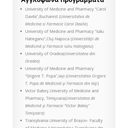
University of Medicine and Pharmacy “Carol
Davila”,Bucharest (
Universitatea de
Medicina si Farmacie Carol Davila
)
University of Medicine and Pharmacy “Iuliu
Hatieganu”,Cluj-Napoca (
Universităţii de
Medicină şi Farmacie Iuliu Hatieganu
)
University of Oradea(
Universitatea din
Oradea)
University of Medicine and Pharmacy
“Grigore T. Popa”,Iași (
Universitatea Grigore
T. Popa de Medicină şi Farmacie din Iaşi
)
Victor Babeş University of Medicine and
Pharmacy, Timişoara(
Universitatea de
Medicină şi Farmacie “Victor Babeş”
Timişoara
)
Transylvania University of Brașov- Faculty
of Medicine (Universitatea Transilvania din