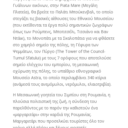
Γυάλινων εικόνων, στην Piata Mare (Μεγάλη
Πλατεία), θα βρείτε το Παλάτι Μπούκενβαλ, το οποίο
στεγάζει τις βασικές αίθουσες του Εθνικού Μουσείου
(που εκτίθενται τα έργα πολύ σημαντικών ζωγράφων
όπως των Ρούμπενς, Μποτιτσέλι, Τιτσιάνο και Βαν
Ντάικ), το Μονοπάτι με τα Σκαλοπάτια για να φθάσετε
στο χαμηλό σημείο της πόλης, τη Γέφυρα των
Ψεμμάτων, τον Πύργο (The Tower of the Council-
Turnul Sfatului) με τους 7 ορόφους που αποτελούσε
σημείο ελέγχου του εμπορίου, τη μεσαιωνική
οχύρωση της πόλης, το υπαίθριο εθνογραφικό
Μουσείο Astra, το οποίο περιλαμβάνει 340 κτίρια
(ανάμεσά τους ανεμόμυλοι, νερόμυλοι, ελαιοτριβία).
Η Μεσαιωνική γοητεία του Σιμπίου στη Ρουμανία, η
πλούσια πολιτιστική της ζωή, η σύνδεση του
παρελθόντος με το παρόν την καθιστούν ένα
«μαργαριτάρι» στην καρδιά της Ρουμανίας.
Μαργαριτάρι που προσελκύει τουρίστες όλο τον
χρόνο αλλά πλέον και ξένους φοιτητές.