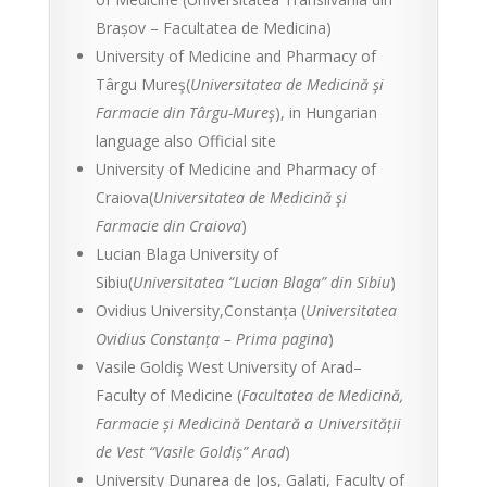
Brașov – Facultatea de Medicina)
University of Medicine and Pharmacy of
Târgu Mureş(
Universitatea de Medicină şi
Farmacie din Târgu-Mureş
), in Hungarian
language also Official site
University of Medicine and Pharmacy of
Craiova(
Universitatea de Medicină şi
Farmacie din Craiova
)
Lucian Blaga University of
Sibiu(
Universitatea “Lucian Blaga” din Sibiu
)
Ovidius University,Constanța (
Universitatea
Ovidius Constanța – Prima pagina
)
Vasile Goldiş West University of Arad–
Faculty of Medicine (
Facultatea de Medicină,
Farmacie și Medicină Dentară a Universității
de Vest “Vasile Goldiș” Arad
)
University Dunarea de Jos, Galati, Faculty of