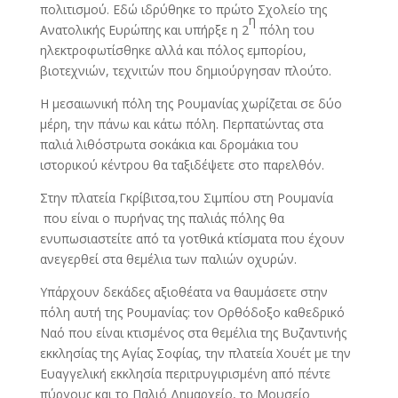
πολιτισμού. Εδώ ιδρύθηκε το πρώτο Σχολείο της
η
Ανατολικής Ευρώπης και υπήρξε η 2
πόλη του
ηλεκτροφωτίσθηκε αλλά και πόλος εμπορίου,
βιοτεχνιών, τεχνιτών που δημιούργησαν πλούτο.
Η μεσαιωνική πόλη της Ρουμανίας χωρίζεται σε δύο
μέρη, την πάνω και κάτω πόλη. Περπατώντας στα
παλιά λιθόστρωτα σοκάκια και δρομάκια του
ιστορικού κέντρου θα ταξιδέψετε στο παρελθόν.
Στην πλατεία Γκρίβιτσα,του Σιμπίου στη Ρουμανία
που είναι ο πυρήνας της παλιάς πόλης θα
ενυπωσιαστείτε από τα γοτθικά κτίσματα που έχουν
ανεγερθεί στα θεμέλια των παλιών οχυρών.
Υπάρχουν δεκάδες αξιοθέατα να θαυμάσετε στην
πόλη αυτή της Ρουμανίας: τον Ορθόδοξο καθεδρικό
Ναό που είναι κτισμένος στα θεμέλια της Βυζαντινής
εκκλησίας της Αγίας Σοφίας, την πλατεία Χουέτ με την
Ευαγγελική εκκλησία περιτρυγιρισμένη από πέντε
πύργους και το Παλιό Δημαρχείο, το Μουσείο