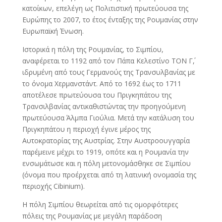
κατοίκων, επελέγη ως Πολιτιστική πρωτεύουσα της
Ευρώπης το 2007, το έτος ένταξης της Ρουμανίας στην
Ευρωπαϊκή Ένωση.
Ιστορικά η πόλη της Ρουμανίας, το Σιμπίου,
αναφέρεται το 1192 από τον Πάπα Κελεστίνο ΤΟΝ Γ΄,
ιδρυμένη από τους Γερμανούς της Τρανσυλβανίας με
το όνομα Χερμανστάντ. Από το 1692 έως το 1711
αποτέλεσε πρωτεύουσα του Πριγκηπάτου της
Τρανσιλβανίας αντικαθιστώντας την προηγούμενη
πρωτεύουσα Άλμπα Γιούλια. Μετά την κατάλυση του
Πριγκηπάτου η περιοχή έγινε μέρος της
Αυτοκρατορίας της Αυστρίας. Στην Αυστροουγγαρία
παρέμεινε μέχρι το 1919, οπότε και η Ρουμανία την
ενσωμάτωσε και η πόλη μετονομάσθηκε σε Σιμπίου
(όνομα που προέρχεται από τη λατινική ονομασία της
περιοχής Cibinium).
Η πόλη Σιμπίου θεωρείται από τις ομορφότερες
πόλεις της Ρουμανίας με μεγάλη παράδοση