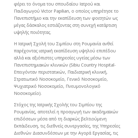
φέρει το όνομα του σπουδαίου Ιατρού και
Παιδαγωγού Victor Papilian, ο οποίος υπηρέτησε το
Πανεπιστήμιο και την εκαπίδευση των φοιτητών ως
μέγας δάσκαλος εστιάζοντας στη συνεχή κατάρτιση
υψηλής ποιότητας.
Η Ιατρική Σχολή του Σιμπίου στη Ρουμανία ανθεί
παρέχοντας ιατρική εκαπίδευση υψηλού επιπέδου
αλλά και αξιόπιστες υπηρεσίες υγείας μέσω των
Πανεπιστημιακών κλινικών (Sibiu Country Hospital-
Επειγόνταν περιστατικών, Παιδιατρική κλινική,
Στρατιωτικό Νοσοκομείο, Γενικό Νοσοκομείο,
Ψυχιατρικό Νοσοκομείο, Πνευμονολογικό
Νοσοκομείο).
Στόχος της Ιατρικής Σχολής του Σιμπίου της
Ρουμανίας, αποτελεί η προαγωγή των ακαδημαϊκών
επιδόσεων μέσα από τη διαρκώς βελτιούμενη
Εκπάιδευση, τις διεθνείς συνεργασίες, της Υπηρεσίες
Διεθνών Διασυνδέσεων με την Αγορά Εργασίας, τις