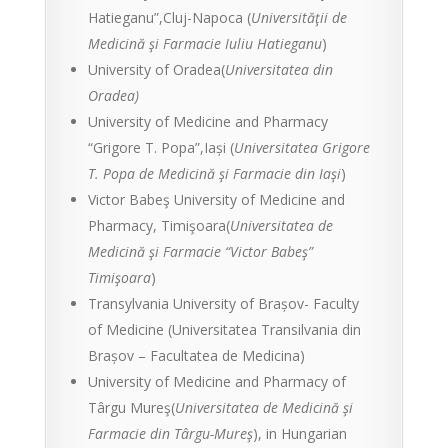
Hatieganu”,Cluj-Napoca (
Universităţii de
Medicină şi Farmacie Iuliu Hatieganu
)
University of Oradea(
Universitatea din
Oradea)
University of Medicine and Pharmacy
“Grigore T. Popa”,Iași (
Universitatea Grigore
T. Popa de Medicină şi Farmacie din Iaşi
)
Victor Babeş University of Medicine and
Pharmacy, Timişoara(
Universitatea de
Medicină şi Farmacie “Victor Babeş”
Timişoara
)
Transylvania University of Brașov- Faculty
of Medicine (Universitatea Transilvania din
Brașov – Facultatea de Medicina)
University of Medicine and Pharmacy of
Târgu Mureş(
Universitatea de Medicină şi
Farmacie din Târgu-Mureş
), in Hungarian