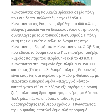
Κωνστάντσας στη Ρουμανία βρίσκεται σε μία πόλη
που συνδέεται πολλαπλά με την Ελλάδα. Η
Κωνστάντσα της Ρουμανίας ιδρύθηκε το 600 π.Χ. ως
ελληνική αποικία για να διευκολυνθούν οι εμπορικές
συναλλαγές με τους τοπικούς πληθυσμούς. Η πόλη
αυτή της Ρουμανίας οφείλει το όνομά της στην
Κωνσταντία, αδερφή του Μ.Κωνσταντίνου. Ο Οβίδιος-
που έδωσε το όνομα του στο Πανεπιστήμιο- υπήρξε
Ρωμαίος ποιητής που εξορίσθηκε εκεί το 43 π.Χ. Η
Κωνστάντσα στη Ρουμανία έχει πληθυσμό 350.000
κατοίκους (Τρίτη σε πληθυσμό πόλη της Ρουμανίας)
είναι κτισμένη στα παράλια της Μαύρης Θάλασσας, με
εξαιρετικό εμπορικό λιμάνι –εξαγωγικό κέντρο-
καταπληκτικό κλίμα, φιλόξενη εξωστρέφεια, νεανική
ζωή, πολιτιστική δραστηριότητα, πανέμορφα θέατρα,
Εκκλησίες, πάρκα, δημόσιες υποδομές για
δραστηριότητες ελεύθερου χρόνου. Η Κωνστάντσα
της Ρουμανίας, αποτελεί δημοφιλή προορισμό