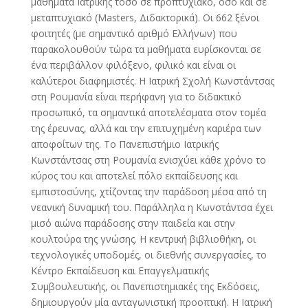
μαθήματα Ιατρικής τόσο σε προπτυχιακό, όσο και σε
μεταπτυχιακό (Masters, Διδακτορικά). Οι 662 ξένοι
φοιτητές (με σημαντικό αριθμό Ελλήνων) που
παρακολουθούν τώρα τα μαθήματα ευρίσκονται σε
ένα περιβάλλον φιλόξενο, φιλικό και είναι οι
καλύτεροι διαφημιστές. Η Ιατρική Σχολή Κωνστάντσας
στη Ρουμανία είναι περήφανη για το διδακτικό
προσωπικό, τα σημαντικά αποτελέσματα στον τομέα
της έρευνας, αλλά και την επιτυχημένη καριέρα των
αποφοίτων της. Το Πανεπιστήμιο Ιατρικής
Κωνστάντσας στη Ρουμανία ενισχύει κάθε χρόνο το
κύρος του και αποτελεί πόλο εκπαίδευσης και
εμπιστοσύνης, χτίζοντας την παράδοση μέσα από τη
νεανική δυναμική του. Παράλληλα η Κωνστάντσα έχει
μισό αιώνα παράδοσης στην παιδεία και στην
κουλτούρα της γνώσης. Η κεντρική βιβλιοθήκη, οι
τεχνολογικές υποδομές, οι διεθνής συνεργασίες, το
Κέντρο Εκπαίδευση και Επαγγελματικής
Συμβουλευτικής, οι Πανεπιστημιακές της Εκδόσεις,
δημιουργούν μία ανταγωνιστική προοπτική. Η Ιατρική