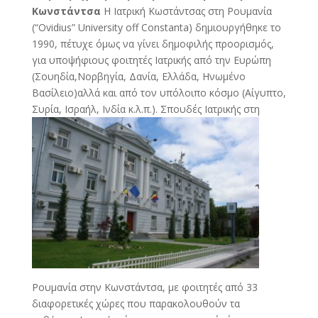
Κωνστάντσα
Η Ιατρική Κωστάντσας στη Ρουμανία
(“Ovidius” University off Constanta) δημιουργήθηκε το
1990, πέτυχε όμως να γίνει δημοφιλής προορισμός,
για υποψήφιους φοιτητές Ιατρικής από την Ευρώπη
(Σουηδία,Νορβηγία, Δανία, Ελλάδα, Ηνωμένο
Βασίλειο)αλλά και από τον υπόλοιπο κόσμο (Αίγυπτο,
Συρία, Ισραήλ, Ινδία κ.λ.π.).
Σπουδές Ιατρικής στη
Ρουμανία στην Κωνστάντσα, με φοιτητές από 33
διαφορετικές χώρες που παρακολουθούν τα