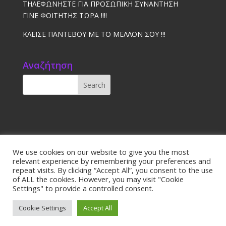
ΤΗΛΕΦΩΝΗΣΤΕ ΓΙΑ ΠΡΟΣΩΠΙΚΗ ΣΥΝΑΝΤΗΣΗ
ΓΙΝΕ ΦΟΙΤΗΤΗΣ ΤΩΡΑ !!!!
ΚΛΕΙΣΕ ΠΑΝΤΕΒΟΥ ΜΕ ΤΟ ΜΕΛΛΟΝ ΣΟΥ !!!
Αναζήτηση
Αρχική
Χώρες
Πανεπιστήμια
We use cookies on our website to give you the most
relevant experience by remembering your preferences and
Προετοιμασία – Μαθήματα
Ιατρικά Νέα
repeat visits. By clicking “Accept All”, you consent to the use
Επικοινωνία
of ALL the cookies. However, you may visit "Cookie
Settings" to provide a controlled consent.
Cookie Settings
Accept All
©2024 | studiesineurope.gr |
Web Altar