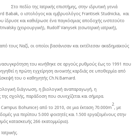
Στο πεδίο της Ιατρικής επιστήμης, στην ιδρυτική γενιά
d Babak, ο ιστολόγος και εμβρυολόγος Frantisek Studnicka, και
υ ίδρυσε και καθιέρωσε ένα παγκόσμιας αποδοχής ινστιτούτο
trivalsky (χειρουργική), Rudolf Vanysek (εσωτερική ιατρική),
 από τους Ναζί, οι οποίοι βασάνισαν και εκτέλεσαν ακαδημαϊκούς
ανασυγκρότηση του κινήθηκε σε αργούς ρυθμούς έως το 1991 που
οηγηθεί η πρώτη εγχείρηση ανοικτής καρδιάς σε υποθερμία από
πίσκεψή του ο καθηγητής Ch.N.Barnard.
κολογική διάγνωση, η βιολογική αναπαραγωγή, η
 της σχολής, παράδοση που συνεχίζεται και σήμερα.
2
y Campus Bohunice) από το 2010, σε μια έκταση 70.000m
, με
δομές για περίπου 5.000 φοιτητές και 1.500 εργαζομένους στην
μός κατασκευής 266 εκατομμύρια).
Ιατρικής.