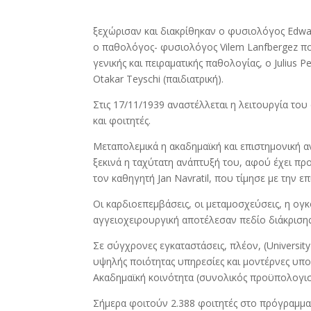
ξεχώρισαν και διακρίθηκαν ο φυσιολόγος Edwar
ο παθολόγος- φυσιολόγος Vilem Lanfbergez πο
γενικής και πειραματικής παθολογίας, ο Julius Pe
Otakar Teyschi (παιδιατρική).
Στις 17/11/1939 αναστέλλεται η λειτουργία του
και φοιτητές.
Μεταπολεμικά η ακαδημαϊκή και επιστημονική 
ξεκινά η ταχύτατη ανάπτυξή του, αφού έχει πρ
τον καθηγητή Jan Navratil, που τίμησε με την ε
Οι καρδιοεπεμβάσεις, οι μεταμοσχεύσεις, η ογ
αγγειοχειρουργική αποτέλεσαν πεδίο διάκρισης
Σε σύγχρονες εγκαταστάσεις, πλέον, (Universit
υψηλής ποιότητας υπηρεσίες και μοντέρνες υπο
Ακαδημαϊκή κοινότητα (συνολικός προϋπολογισ
Σήμερα φοιτούν 2.388 φοιτητές στο πρόγραμμα 