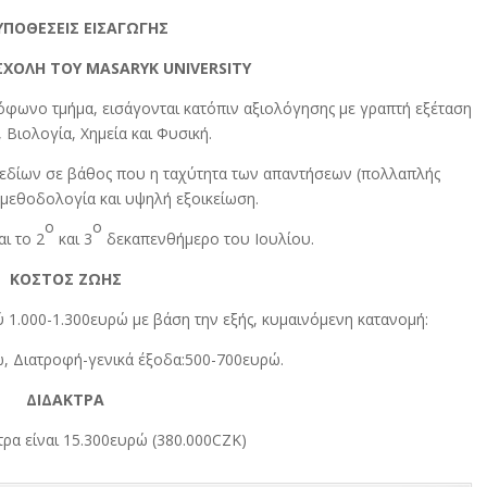
ΠΟΘΕΣΕΙΣ ΕΙΣΑΓΩΓΗΣ
ΣΧΟΛΗ ΤΟΥ MASARYK UNIVERSITY
όφωνο τμήμα, εισάγονται κατόπιν αξιολόγησης με γραπτή εξέταση
 Βιολογία, Χημεία και Φυσική.
πεδίων σε βάθος που η ταχύτητα των απαντήσεων (πολλαπλής
ί μεθοδολογία και υψηλή εξοικείωση.
ο
ο
αι το 2
και 3
δεκαπενθήμερο του Ιουλίου.
ΚΟΣΤΟΣ ΖΩΗΣ
ύ 1.000-1.300ευρώ με βάση την εξής, κυμαινόμενη κατανομή:
ώ, Διατροφή-γενικά έξοδα:500-700ευρώ.
ΔΙΔΑΚΤΡΑ
τρα είναι 15.300ευρώ (380.000CZK)